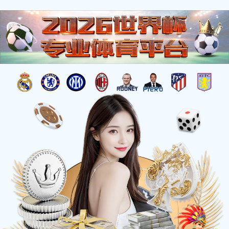
注册入口
星空网页版
APP与网页版入口
｜畅享全球体育赛事与数据服
务
欢迎访问
星空网页版
，提供全面覆盖足球、篮
球、电竞等项目的赛事资讯与数据内容， 支持
APP下载
与
网页使用
，每日同步更新千场比
赛，聚焦热门体育内容， 助您轻松获取赛事动
态，掌握比赛节奏。