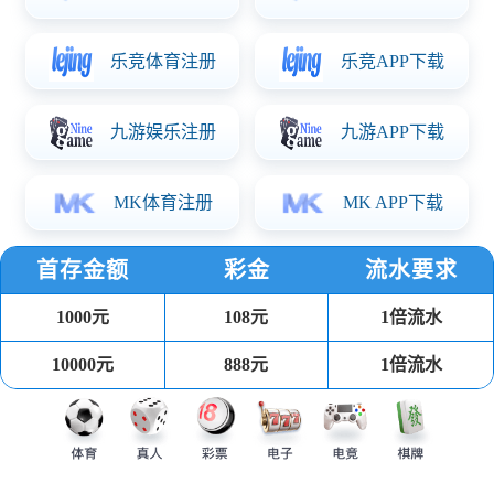
前NBA球员迈克尔·比斯利的经纪人近日公开表态，他
们的优先选择是加盟一支能打进CBA季后赛的中国球
队。这一消息在篮球圈迅速引发热议，因为比斯利曾
以超强得分能力闻名NBA，并在CBA留下过亮眼成
绩，如今在休赛期重返中国联赛的传闻中，他明确提
出了自己的“硬性门槛”。这背后不仅关乎个人职业生
涯的转折，也反映出CBA竞争格局对高水平外援的吸
引力变化。