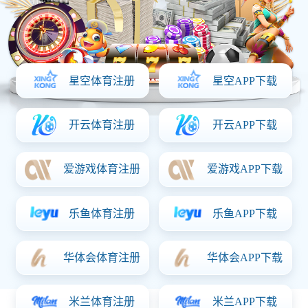
手机App
网页版
前NBA球员比斯利经纪人放
话：只去能打季后赛的CBA球
队
2026-06-06 14:00
64 次阅读
首页
/
体育热讯